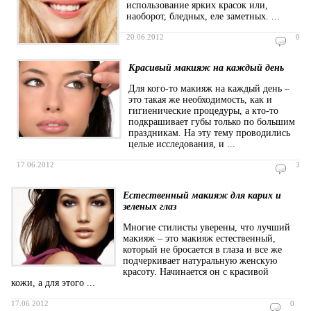
использование ярких красок или,
наоборот, бледных, еле заметных. ...
20.06.2012
0
Красивый макияж на каждый день
Для кого-то макияж на каждый день –
это такая же необходимость, как и
гигиенические процедуры, а кто-то
подкрашивает губы только по большим
праздникам. На эту тему проводились
целые исследования, и ...
17.06.2012
3
Естественный макияж для карих и
зеленых глаз
Многие стилисты уверены, что лучший
макияж – это макияж естественный,
который не бросается в глаза и все же
подчеркивает натуральную женскую
красоту. Начинается он с красивой
кожи, а для этого ...
17.06.2012
0