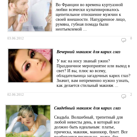
Во Франции во времена куртуазной
любви всячески культивировалось
щепетильное отношение мужчин к
своей внешности. Напудренное лицо,
румяна, губная помада были
неотъемлемой ...
03.06.2012
0
Вечерний макияж для карих глаз
У вас на носу званый ужин?
Праздничное мероприятие или выход в
свет? И вы, плюс ко всему,
обладательница загадочных карих глаз?
Значит, вам непременно нужно узнать,
как делается стильный макияж ...
02.06.2012
2
Свадебный макияж для карих глаз
Свадьба. Волшебный, трепетный для
любой невесты день, в который все
должно быть идеальным: платье,
прическа, макияж, маникюр, букет. Все
подбирается тщательно, долго, без