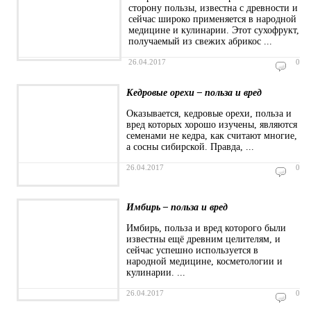
сторону пользы, известна с древности и
сейчас широко применяется в народной
медицине и кулинарии. Этот сухофрукт,
получаемый из свежих абрикос ...
26.04.2017
0
Кедровые орехи – польза и вред
Оказывается, кедровые орехи, польза и
вред которых хорошо изучены, являются
семенами не кедра, как считают многие,
а сосны сибирской. Правда, ...
26.04.2017
0
Имбирь – польза и вред
Имбирь, польза и вред которого были
известны ещё древним целителям, и
сейчас успешно используется в
народной медицине, косметологии и
кулинарии. ...
26.04.2017
0