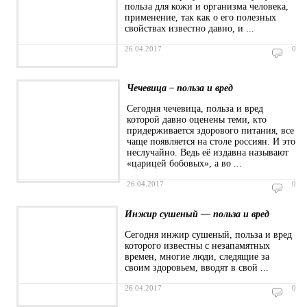
польза для кожи и организма человека,
применение, так как о его полезных
свойствах известно давно, и ...
26.04.2017
0
Чечевица – польза и вред
Сегодня чечевица, польза и вред
которой давно оценены теми, кто
придерживается здорового питания, все
чаще появляется на столе россиян. И это
неслучайно. Ведь её издавна называют
«царицей бобовых», а во ...
26.04.2017
0
Инжир сушеный — польза и вред
Сегодня инжир сушеный, польза и вред
которого известны с незапамятных
времен, многие люди, следящие за
своим здоровьем, вводят в свой ...
26.04.2017
0