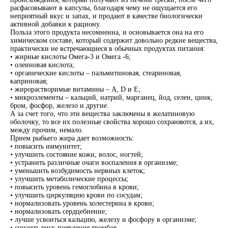
расфасовывают в капсулы, благодаря чему не ощущается его
неприятный вкус и запах, и продают в качестве биологически
активной добавки к рациону.
Польза этого продукта несомненна, и основывается она на его
химическом составе, который содержит довольно редкие вещества,
практически не встречающиеся в обычных продуктах питания:
• жирные кислоты Омега-3 и Омега -6;
• олеиновая кислота;
• органические кислоты – пальмитиновая, стеариновая,
каприновая;
• жирорастворимые витамины – А, D и Е;
• микроэлементы – кальций, натрий, марганец, йод, селен, цинк,
бром, фосфор, железо и другие.
А за счет того, что эти вещества заключены в желатиновую
оболочку, то все их полезные свойства хорошо сохраняются, а их,
между прочим, немало.
Прием рыбьего жира дает возможность:
• повысить иммунитет;
• улучшить состояние кожи, волос, ногтей;
• устранить различные очаги воспаления в организме;
• уменьшить возбудимость нервных клеток;
• улучшить метаболические процессы;
• повысить уровень гемоглобина в крови;
• улучшить циркуляцию крови по сосудам;
• нормализовать уровень холестерина в крови;
• нормализовать сердцебиение;
• лучше усвоиться кальцию, железу и фосфору в организме;
• снизить риск появления тромбов.