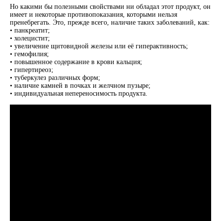
Но какими бы полезными свойствами ни обладал этот продукт, он
имеет и некоторые противопоказания, которыми нельзя
пренебрегать. Это, прежде всего, наличие таких заболеваний, как:
• панкреатит;
• холецистит;
• увеличение щитовидной железы или её гиперактивность;
• гемофилия;
• повышенное содержание в крови кальция;
• гипертиреоз;
• туберкулез различных форм;
• наличие камней в почках и желчном пузыре;
• индивидуальная непереносимость продукта.