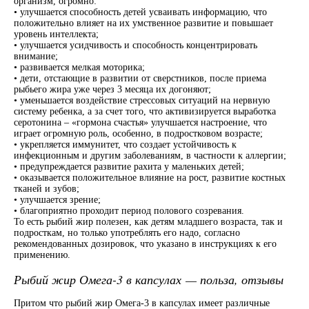
организм, огромно:
• улучшается способность детей усваивать информацию, что
положительно влияет на их умственное развитие и повышает
уровень интеллекта;
• улучшается усидчивость и способность концентрировать
внимание;
• развивается мелкая моторика;
• дети, отстающие в развитии от сверстников, после приема
рыбьего жира уже через 3 месяца их догоняют;
• уменьшается воздействие стрессовых ситуаций на нервную
систему ребенка, а за счет того, что активизируется выработка
серотонина – «гормона счастья» улучшается настроение, что
играет огромную роль, особенно, в подростковом возрасте;
• укрепляется иммунитет, что создает устойчивость к
инфекционным и другим заболеваниям, в частности к аллергии;
• предупреждается развитие рахита у маленьких детей;
• оказывается положительное влияние на рост, развитие костных
тканей и зубов;
• улучшается зрение;
• благоприятно проходит период полового созревания.
То есть рыбий жир полезен, как детям младшего возраста, так и
подросткам, но только употреблять его надо, согласно
рекомендованных дозировок, что указано в инструкциях к его
применению.
Рыбий жир Омега-3 в капсулах — польза, отзывы
Притом что рыбий жир Омега-3 в капсулах имеет различные