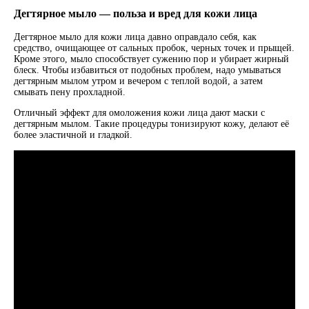
Дегтярное мыло — польза и вред для кожи лица
Дегтярное мыло для кожи лица давно оправдало себя, как
средство, очищающее от сальных пробок, черных точек и прыщей.
Кроме этого, мыло способствует сужению пор и убирает жирный
блеск. Чтобы избавиться от подобных проблем, надо умываться
дегтярным мылом утром и вечером с теплой водой, а затем
смывать пену прохладной.
Отличный эффект для омоложения кожи лица дают маски с
дегтярным мылом. Такие процедуры тонизируют кожу, делают её
более эластичной и гладкой.