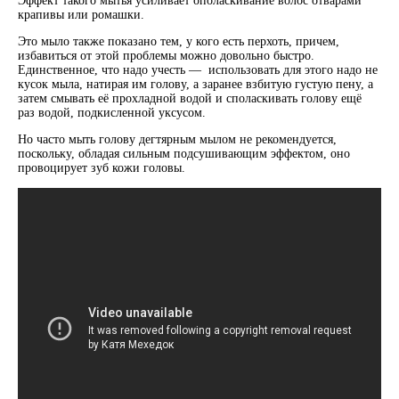
Эффект такого мытья усиливает ополаскивание волос отварами
крапивы или ромашки.
Это мыло также показано тем, у кого есть перхоть, причем,
избавиться от этой проблемы можно довольно быстро.
Единственное, что надо учесть — использовать для этого надо не
кусок мыла, натирая им голову, а заранее взбитую густую пену, а
затем смывать её прохладной водой и споласкивать голову ещё
раз водой, подкисленной уксусом.
Но часто мыть голову дегтярным мылом не рекомендуется,
поскольку, обладая сильным подсушивающим эффектом, оно
провоцирует зуб кожи головы.