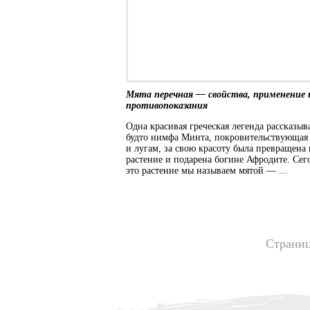
Мята перечная — свойства, применение 
противопоказания
Одна красивая греческая легенда рассказыва
будто нимфа Минта, покровительствующая
и лугам, за свою красоту была превращена 
растение и подарена богине Афродите. Сег
это растение мы называем мятой ― ...
Страниц