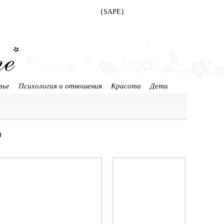
{SAPE}
вье
Психология и отношения
Красота
Дети
я