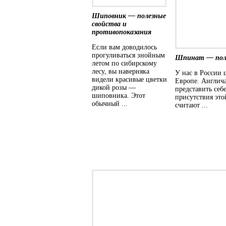
Шиповник — полезные
свойства и
противопоказания
Если вам доводилось
прогуливаться знойным
Шпинат — поле
летом по сибирскому
лесу, вы наверняка
У нас в России 
видели красивые цветки
Европе. Англич
дикой розы ―
представить себе
шиповника. Этот
присутствия это
обычный ...
считают ...