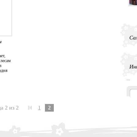
Са
и
ет,
 лесам
Ин
в
одня
...
а 2 из 2
1
2