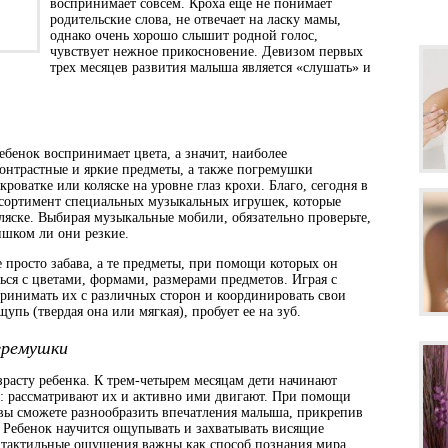
воспринимает совсем. Кроха еще не понимает
родительские слова, не отвечает на ласку мамы,
однако очень хорошо слышит родной голос,
чувствует нежное прикосновение. Девизом первых
трех месяцев развития малыша является «слушать» и
ебенок воспринимает цвета, а значит, наиболее
онтрастные и яркие предметы, а также погремушки
роватке или коляске на уровне глаз крохи. Благо, сегодня в
ссортимент специальных музыкальных игрушек, которые
ляске. Выбирая музыкальные мобили, обязательно проверьте,
ишком ли они резкие.
 просто забава, а те предметы, при помощи которых он
ься с цветами, формами, размерами предметов. Играя с
принимать их с различных сторон и координировать свои
пь (твердая она или мягкая), пробует ее на зуб.
гремушки
расту ребенка. К трем-четырем месяцам дети начинают
: рассматривают их и активно ими двигают. При помощи
вы сможете разнообразить впечатления малыша, прикрепив
. Ребенок научится ощупывать и захватывать висящие
А тактильные ощущения важны как способ познания мира.