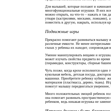
Для малышей, которые ползают и начинают
многофункциональные игрушки. В них все 
можно открыть, на что-то – нажать и так д
утвари (кастрюлями, мисками, ложками), 
поместить в другую, накрыть, используя кр
Подвижные игры
Прекрасно помогают развиваться малышу иг
различные емкости. Не менее интересными 
глазах у ребенка их находит, сопровождая 
Умение манипулировать вещами и игрушка
может изучать свойства предмета во врем
(пирамидки, конструкторы, сборные башенк
Чуть позже, когда крохе исполнится один 
кукольная мебель, детская посуда, доктор
машинки. Приобретите ребенку кубики: же
материалов (пластмасса, дерево, ткань). 
помогут малышу передвигаться увереннее,
Много положительных эмоций ребенок получ
она помогает развивать пространственную 
ребенком, ведь никакая игрушка не замени
Игрушки должны быть безопасн