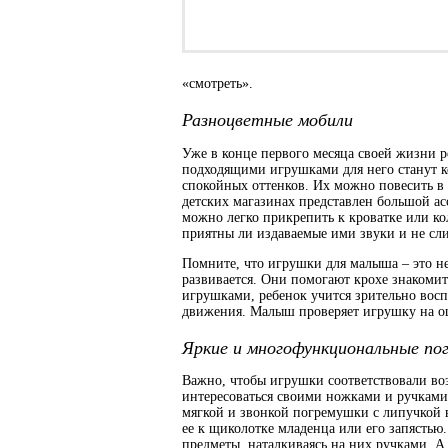
«смотреть».
Разноцветные мобили
Уже в конце первого месяца своей жизни р
подходящими игрушками для него станут к
спокойных оттенков. Их можно повесить в к
детских магазинах представлен большой а
можно легко прикрепить к кроватке или ко
приятны ли издаваемые ими звуки и не сл
Помните, что игрушки для малыша – это не
развивается. Они помогают крохе знакомит
игрушками, ребенок учится зрительно вос
движения. Малыш проверяет игрушку на ощу
Яркие и многофункциональные по
Важно, чтобы игрушки соответствовали воз
интересоваться своими ножками и ручками
мягкой и звонкой погремушки с липучкой 
ее к щиколотке младенца или его запястью
предметы, наталкиваясь на них ручками. 