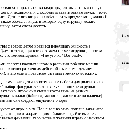
 осваивать пространство квартиры, оптимальными станут
детали подвижны и способны издавать разные звуки: что-то
алее. Дети этого возраста любят играть предметами домашней
а также обожают игры, в которых одну игрушку можно
ышку, затем снова достать.
Са
ры с водой: детям нравится переливать жидкость в
будут прятки, при которых мама прячет игрушки, а потом на
все это комментариями: «Где уточка? Вот она!».
Ин
ми является важным шагом в развитии ребенка: малыш
я выполнения различных действий с мелкими деталями
и), а это еще и прекрасно развивает мелкую моторику.
...
год, ему пригодятся всевозможные наборы для ролевых игр:
ский набор, фигурки животных, куклы, мягкие игрушки и
лательно, чтобы они были изготовлены из разных
Игрушки-каталки (бабочки, машинки, животные на палочке)
 так как они создают ощущение опоры.
ает от игры в мяч. Но не только этим полезна такая игра:
ориентацию и координацию. Главное, играйте вместе с
т вашей фантазии, творчества и желания играть с малышом.
ыми