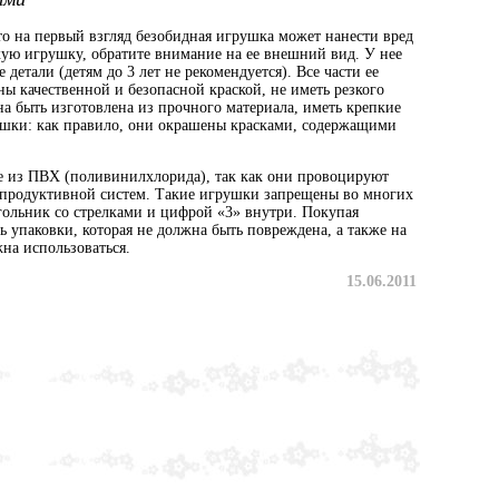
что на первый взгляд безобидная игрушка может нанести вред
кую игрушку, обратите внимание на ее внешний вид. У нее
детали (детям до 3 лет не рекомендуется). Все части ее
 качественной и безопасной краской, не иметь резкого
а быть изготовлена из прочного материала, иметь крепкие
ушки: как правило, они окрашены красками, содержащими
е из ПВХ (поливинилхлорида), так как они провоцируют
епродуктивной систем. Такие игрушки запрещены во многих
угольник со стрелками и цифрой «3» внутри. Покупая
ь упаковки, которая не должна быть повреждена, а также на
жна использоваться.
15.06.2011