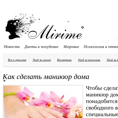
Новости
Диеты и похудение
Здоровье
Психология и отно
Все о красоте
Уход за лицом
Косметика
Уход за волосами
Уход за
Как сделать маникюр дома
Чтобы сдела
маникюр дом
понадобится
свободного 
специальные