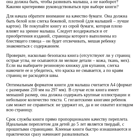
она должна быть, чтобы развивать малыша, а не наоборот?
Какими критериями руководствоваться при выборе книги?
Для начала обратите внимание на качество бумаги. Она должна
быть белой или слегка бежевой, плотной (для малышей – лучше
картон). Не покупайте книгу из серой бумаги, которая плохо
влияет на зрение малыша. Следует воздержаться и от
приобретения изданий, страницы которого выполнены из
блестящего глянца – он будет отсвечивать, мешая ребенку
знакомиться с содержанием.
Проверьте, насколько безопасна книга (отсутствуют ли у страниц
острые углы, не осыпаются ли мелкие детали – кожа, ткань, мех).
Если вы выбираете резиновую книжку для купания, слегка
намочите ее и убедитесь, что краска не смывается, а по краям
страниц не расходятся швы.
Оптимальным форматом книги для малыша считается А4 (формат
с размерами 210 мм на 297 мм). В случае если книга имеет
меньший размер, она должна содержать крупные иллюстрации и
небольшое количество текста. С гигантскими книгами ребенок
сам может не справиться: не удержит их, да и не охватит взглядом
всю страницу.
Срок службы книги прямо пропорционален качеству переплета.
Идеальным переплетом для детей до 5 лет является твердый, с
прошитыми страницами. Клееные книги быстро изнашиваются и
практически сразу начинают разваливаться.