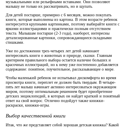
музыкальными или рельефными вставками. Они позволяют
малышу не только их рассматривать, но и щупать.
Для детей постарше, примерно с 6 месяцев, можно покупать
книги, которые выполнены из картона. В этом возрасте ребенок
интересуется крупными картинками, поэтому выбирайте книги с
яркими иллюстрациями и практически полным отсутствием
текста. Малышам постарше (2-3 года), наоборот, интересны
детализированные картинки, сопровождающиеся складными
стишками.
Уже по достижении трех-четырех лет детей начинают
интересовать книги о животных и природе, сказки. Главным
критерием правильного выбора остается наличие больших и
красочных иллюстраций, но к нему уже постепенно добавляется
содержание: понятное, поучительное, рассказывающее о мире.
Чтобы маленький ребенок не испытывал дискомфорта во время
просмотра книги, переплет ее должен быть твердым. В четыре-
пять лет малыш начинает активно интересоваться окружающим
миром, поэтому оптимальным решением будет приобретение
детских энциклопедий, в которых он найдет краткий и понятный
ответ на свой вопрос. Отлично подойдут также книжки-
раскраски, книжки-игры.
Выбор качественной книги
Итак, что же представляет собой хорошая детская книжка? Какой