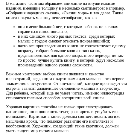
В магазине часто мы обращаем внимание на внушительные
издания, имеющие толщину в несколько сантиметров: например,
«Собрания народных сказок», «Сказки мира» и так далее. Такие
книги покупать малышу нецелесообразно, так как:
они имеют большой вес, с которым ребенок не в силах
справиться самостоятельно;
в них слишком много разных текстов, среди которых
малыш с трудом сможет отыскать понравившийся;
часто все произведения из книги не соответствуют одному
возрасту: собрать большое количество сказок,
предназначенных для одного возрастного периода, не так-
то просто; лучше купить книгу, в которой будут несколько
произведений одного уровня сложности.
Важным критерием выбора книги является и качество
иллюстраций, ведь книга с картинками для малыша – это первое
знакомство с искусством. От впечатлений, которое произведет эта
встреча, зависит дальнейшее отношение малыша к творчеству.
Для ребенка, который еще не умеет читать, именно иллюстрация
становится главным способом восприятия всей книги.
Хорошая картинка способна не только проиллюстрировать
написанное, но и дополнить текст, расширить и углубить его
понимание. Картинки в книге должны соответствовать логике
мышления крохи, что поможет развитию его интеллекта и
воображения. Художник, создающий такие картинки, должен
уметь видеть мир глазами малыша.