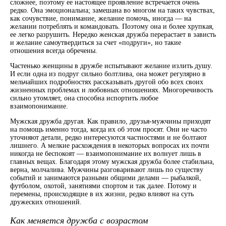
сложнее, поэтому ее настоящее проявление встречается очень
редко. Она эмоциональна; замешана во многом на таких чувствах,
как сочувствие, понимание, желание помочь, иногда ― на
желании потреблять и командовать. Поэтому она и более хрупкая,
ее легко разрушить. Нередко женская дружба перерастает в зависть
и желание самоутвердиться за счет «подруги», но такие
отношения всегда обречены.
Частенько женщины в дружбе испытывают желание излить душу.
И если одна из подруг сильно болтлива, она может регулярно в
мельчайших подробностях рассказывать другой обо всех своих
жизненных проблемах и любовных отношениях. Многоречивость
сильно утомляет, она способна испортить любое
взаимопонимание.
Мужская дружба другая. Как правило, друзья-мужчины приходят
на помощь именно тогда, когда их об этом просят. Они не часто
уточняют детали, редко интересуются частностями и не болтают
лишнего. А мелкие расхождения в некоторых вопросах их почти
никогда не беспокоят ― взаимопонимание их волнует лишь в
главных вещах. Благодаря этому мужская дружба более стабильна,
верна, молчалива. Мужчины разговаривают лишь по существу
событий и занимаются разными общими делами ― рыбалкой,
футболом, охотой, занятиями спортом и так далее. Потому и
перемены, происходящие в их жизни, редко влияют на суть
дружеских отношений.
Как меняется дружба с возрастом