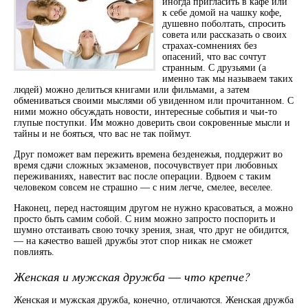
иногда пригласить в кафе или
к себе домой на чашку кофе,
душевно поболтать, спросить
совета или рассказать о своих
страхах-сомнениях без
опасений, что вас сочтут
странным. С друзьями (а
именно так мы называем таких
людей) можно делиться книгами или фильмами, а затем
обмениваться своими мыслями об увиденном или прочитанном. С
ними можно обсуждать новости, интересные события и чьи-то
глупые поступки. Им можно доверить свои сокровенные мысли и
тайны и не бояться, что вас не так поймут.
Друг поможет вам пережить времена безденежья, поддержит во
время сдачи сложных экзаменов, посочувствует при любовных
переживаниях, навестит вас после операции. Вдвоем с таким
человеком совсем не страшно ― с ним легче, смелее, веселее.
Наконец, перед настоящим другом не нужно красоваться, а можно
просто быть самим собой. С ним можно запросто поспорить и
шумно отстаивать свою точку зрения, зная, что друг не обидится,
― на качество вашей дружбы этот спор никак не сможет
повлиять.
Женская и мужская дружба ― что крепче?
Женская и мужская дружба, конечно, отличаются. Женская дружба