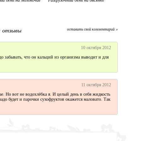
ый день на молокочае
Разгрузочный день на овсянке
е: отзывы
оставить свой комментарий »
10 октября 2012
до забывать, что он кальций из организма выводит и для
11 октября 2012
е. Но вот не водохлёбка я. И целый день в себя жидкость
надо будет и парочки сухофруктов окажется маловато. Так