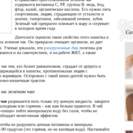
содержатся витамины С, PP, группы В, медь, йод,
фтор, калий, органические кислоты. Его нужно пить
спортсменам, людям, страдающим от усталости и
апатии, гипертонии, заболеваний печени, зубов.
Зеленый чай прекрасно освежает в жару и согревает
в холодное время года.
Са
Диетологи оценили такие свойства этого напитка и
на зеленом чае. Он прекрасно очищает организм, не дает
разгрузочные дни
в. Ученые доказали, что
полезны для
ваются и на самочувствии, и на работе ЖКТ, а также
чае тем, кто болеет ревматизмом, страдает от артрита и
одержащийся в напитке, противопоказан людям с
 и кормящим. Осторожно с такой мини-диетой нужно быть
удочно-кишечным трактом.
 на зеленом чае
 чае
разрешается пить только эту ценную жидкость: заварите
 холодным или горячим – как вам больше нравится. В чай
пищи» пейте минеральную воду без газов, чтобы не
 обладает мочегонным эффектом.
 чтобы не разрушить ценные витамины и минералы:
-90 градусов (это горячая, но не кипящая вода). Настаивайте