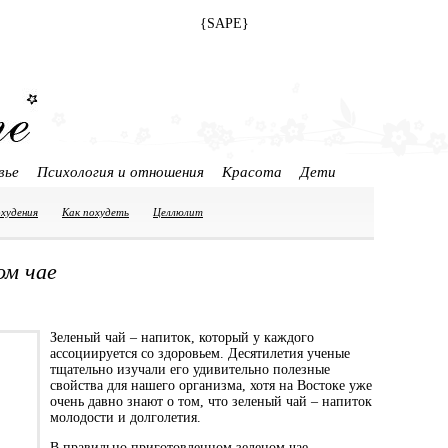
{SAPE}
вье
Психология и отношения
Красота
Дети
охудения
Как похудеть
Целлюлит
ом чае
Зеленый чай – напиток, который у каждого
ассоциируется со здоровьем. Десятилетия ученые
тщательно изучали его удивительно полезные
свойства для нашего организма, хотя на Востоке уже
очень давно знают о том, что зеленый чай – напиток
молодости и долголетия.
В правильно приготовленном зеленом чае