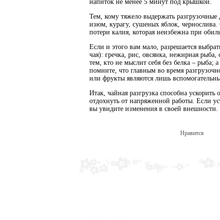
напиток не менее 5 минут под крышкой.
Тем, кому тяжело выдержать разгрузочные 
изюм, курагу, сушеных яблок, чернослива. 
потери калия, которая неизбежна при обил
Если и этого вам мало, разрешается выбра
чая): гречка, рис, овсянка, нежирная рыба
тем, кто не мыслит себя без белка – рыба;
помните, что главным во время разгрузочно
или фрукты являются лишь вспомогательным
Итак, чайная разгрузка способна ускорить 
отдохнуть от напряженной работы. Если ус
вы увидите изменения в своей внешности.
Нравится