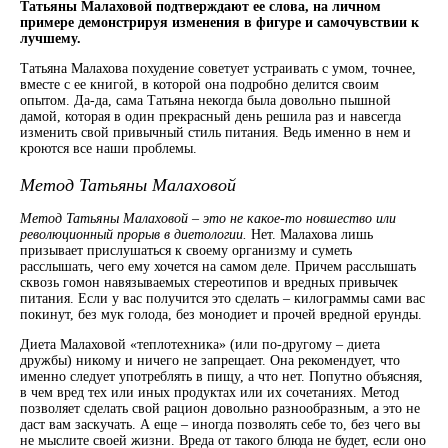
Татьяны Малаховой подтверждают ее слова, на личном
примере демонстрируя изменения в фигуре и самочувствии к
лучшему.
Татьяна Малахова похудение советует устраивать с умом, точнее,
вместе с ее книгой, в которой она подробно делится своим
опытом. Да-да, сама Татьяна некогда была довольно пышной
дамой, которая в один прекрасный день решила раз и навсегда
изменить свой привычный стиль питания. Ведь именно в нем и
кроются все наши проблемы.
Метод Татьяны Малаховой
Метод Татьяны Малаховой – это не какое-то новшество или
революционный прорыв в диетологии.
Нет. Малахова лишь
призывает прислушаться к своему организму и суметь
расслышать, чего ему хочется на самом деле. Причем расслышать
сквозь гомон навязываемых стереотипов и вредных привычек
питания. Если у вас получится это сделать – килограммы сами вас
покинут, без мук голода, без монодиет и прочей вредной ерунды.
Диета Малаховой «теплотехника» (или по-другому – диета
дружбы) никому и ничего не запрещает. Она рекомендует, что
именно следует употреблять в пищу, а что нет. Попутно объясняя,
в чем вред тех или иных продуктах или их сочетаниях. Метод
позволяет сделать свой рацион довольно разнообразным, а это не
даст вам заскучать. А еще – иногда позволять себе то, без чего вы
не мыслите своей жизни. Вреда от такого блюда не будет, если оно