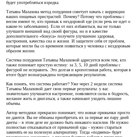
будет употребляться изредка.
Татьяна Малахова метод похудения советует начать с коррекции
ваших пищевых пристрастий. Почему? Потому что проблемы с
весом имеют те, кто привык к нездоровой еде (если речь не идет о
каком-то заболевании). Если от них избавиться, вы не только
улучшите внешний вид своей фигуры, но и в качестве
дополнительного «бонуса» получите улучшение здоровья,
настроения, качества сна и жизни. И защитите себя от проблем,
которые могли бы со временем появиться у человека с нездоровым
образом жизни.
Система похудения Татьяны Малаховой адресуется всем тем, кто
также понимает простую истину: за 3, 5, 10 дней проблемы с
фигурой не исправить. Это долгая и кропотливая работа, которая в
итоге будет вознаграждена потрясающим результатом.
Как понять, что система работает? Уже через 2 недели система
Татьяны Малаховой дает свои первые результаты: у вас
значительно улучшается настроение, появляются силы и бодрость,
желание жить и двигаться, а также начинают уходить лишние
объемы.
Автор методики прекрасно понимает, что новые привычки просто
не даются. Вы не обязаны приобретать их за первые же пару дней
диеты – в этом деле не должно быть никакого насилия. Не нужно
полностью отказываться от привычной еды – нужно стараться
заменять ее на полезную альтернативу. Тогда «подмена» будет