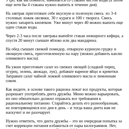
Утро, как вы помните, начинается со стакана чистой воды (а затем
еще хотя бы 4 стакана нужно выпить в течение дня).
На завтрак приготовьте себе вкусную и полезную смесь: из 3-4
столовых ложек овсянки, 30 г кураги и 100 г творога. Смесь
нужно запарить кипятком. Уже минут через 40 можно выпить еще
один стакан воды.
Через 2-3 часа после завтрака выпейте стакан нежирного кефира, а
спустя 20 минут съешьте яблоко или два мандарина.
На обед съешьте свежий помидор, отварную куриную грудку и
овощную смесь, приготовленную на пару (можно добавить каплю
оливкового масла).
На ужин приготовьте салат из свежих овощей (сладкий перец,
огурец, зелень, авокадо, лук), добавьте вареное яйцо и креветки.
Заправьте салат чайной ложкой оливкового масла и лимонным
соком.
Как видите, в основе такого рациона лежат все продукты, которые
разрешает употреблять диета дружбы. Меню можно варьировать,
но оно обязательно должно отражать все требования к
рациональному питанию. Старайтесь делать его разнообразным,
не повторяющимся изо дня в день – и тогда ваша диета вам не
наскучит и не разочарует.
Нужно отметить, что диета дружбы – это не очередная попытка за
счет коррекции питания избавиться от пары килограммов. Нет,