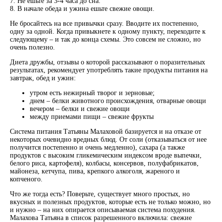
7. Не ешьте за 3-4 часа до сна.
8. В начале обеда и ужина ешьте свежие овощи.
Не бросайтесь на все привычки сразу. Вводите их постепенно,
одну за одной. Когда привыкнете к одному пункту, переходите к
следующему – и так до конца схемы. Это совсем не сложно, но
очень полезно.
Диета дружбы, отзывы о которой рассказывают о поразительных
результатах, рекомендует употреблять такие продукты питания на
завтрак, обед и ужин:
утром есть нежирный творог и зерновые;
днем – белки животного происхождения, отварные овощи
вечером – белки и свежие овощи
между приемами пищи – свежие фрукты
Система питания Татьяны Малаховой базируется и на отказе от
некоторых очевидно вредных блюд. От соли (отказываться от нее
получится постепенно и очень медленно), сахара (а также
продуктов с высоким гликемическим индексом вроде выпечки,
белого риса, картофеля), колбасы, консервов, полуфабрикатов,
майонеза, кетчупа, пива, крепкого алкоголя, жареного и
копченого.
Что же тогда есть? Поверьте, существует много простых, но
вкусных и полезных продуктов, которые есть не только можно, но
и нужно – на них опирается описываемая система похудения.
Малахова Татьяна в список разрешенного включила: свежие