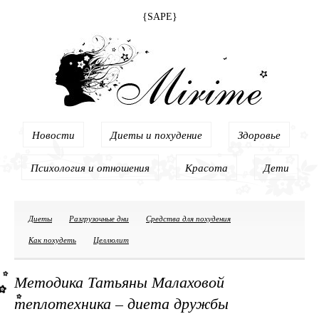
{SAPE}
Новости
Диеты и похудение
Здоровье
Психология и отношения
Красота
Дети
Диеты
Разгрузочные дни
Средства для похудения
Как похудеть
Целлюлит
Методика Татьяны Малаховой
теплотехника – диета дружбы