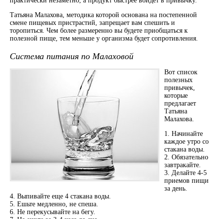
практически незаметно, а продукт быстрее войдет в привычку.
Татьяна Малахова, методика которой основана на постепенной
смене пищевых пристрастий, запрещает вам спешить и
торопиться. Чем более размеренно вы будете приобщаться к
полезной пище, тем меньше у организма будет сопротивления.
Система питания по Малаховой
Вот список
полезных
привычек,
которые
предлагает
Татьяна
Малахова.
1. Начинайте
каждое утро со
стакана воды.
2. Обязательно
завтракайте.
3. Делайте 4-5
приемов пищи
за день.
4. Выпивайте еще 4 стакана воды.
5. Ешьте медленно, не спеша.
6. Не перекусывайте на бегу.