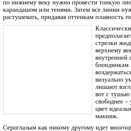
по нижнему веку нужно провести тонкую ли
карандашом или тенями. Затем все линии ну
растушевать, придавая оттенкам плавность п
Классически
предполагае
стрелки жид
верхнему ве
внутренней с
блондинкам 
воздержатьс
визуально у
лишают взгл
вот с тушью
свободнее –
цвет идеаль
макияж.
Сероглазым как никому другому идет многоц