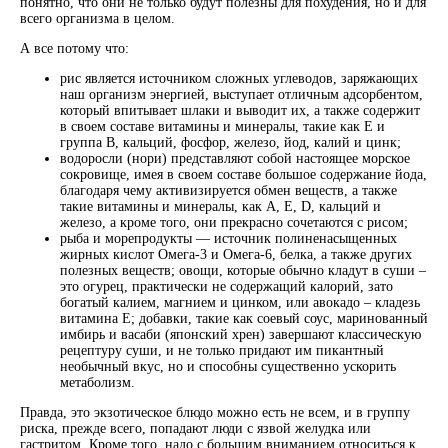
понятно, что они не только будут полезны для похудения, но и для
всего организма в целом.
А все потому что:
рис является источником сложных углеводов, заряжающих
наш организм энергией, выступает отличным адсорбентом,
который впитывает шлаки и выводит их, а также содержит
в своем составе витамины и минералы, такие как Е и
группа В, кальций, фосфор, железо, йод, калий и цинк;
водоросли (нори) представляют собой настоящее морское
сокровище, имея в своем составе большое содержание йода,
благодаря чему активизируется обмен веществ, а также
такие витамины и минералы, как А, Е, D, кальций и
железо, а кроме того, они прекрасно сочетаются с рисом;
рыба и морепродукты — источник полиненасыщенных
жирных кислот Омега-3 и Омега-6, белка, а также других
полезных веществ; овощи, которые обычно кладут в суши –
это огурец, практически не содержащий калорий, зато
богатый калием, магнием и цинком, или авокадо – кладезь
витамина Е; добавки, такие как соевый соус, маринованный
имбирь и васаби (японский хрен) завершают классическую
рецептуру суши, и не только придают им пикантный
необычный вкус, но и способны существенно ускорить
метаболизм.
Правда, это экзотическое блюдо можно есть не всем, и в группу
риска, прежде всего, попадают люди с язвой желудка или
гастритом. Кроме того, надо с большим вниманием относиться к