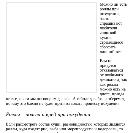
Можно ли есть
роллы при
похудении,
часто
спрашивают
любители
японской
кухни,
стремящиеся
сбросить
лишний вес.
Вам не
придется
отказываться
от любимого
деликатеса, так
как роллы
можно есть на
диете, правда
не все, о чем мы поговорим дальше.
А сейчас давайте разберемся,
почему это блюдо не будет препятствовать процессу похудения.
Роллы – польза и вред при похудении
Если рассмотреть состав суши, разновидностью которых являются
роллы, куда входят рис, рыба или морепродукты и водоросли, то